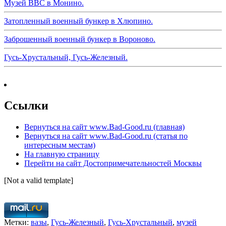
Музей ВВС в Монино.
Затопленный военный бункер в Хлюпино.
Заброшенный военный бункер в Вороново.
Гусь-Хрустальный, Гусь-Железный.
Ссылки
Вернуться на сайт www.Bad-Good.ru (главная)
Вернуться на сайт www.Bad-Good.ru (статья по
интересным местам)
На главную страницу
Перейти на сайт Достопримечательностей Москвы
[Not a valid template]
Метки:
вазы
,
Гусь-Железный
,
Гусь-Хрустальный
,
музей