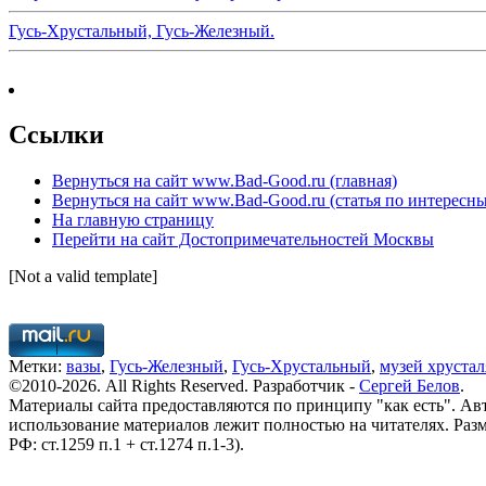
Гусь-Хрустальный, Гусь-Железный.
Ссылки
Вернуться на сайт www.Bad-Good.ru (главная)
Вернуться на сайт www.Bad-Good.ru (статья по интересн
На главную страницу
Перейти на сайт Достопримечательностей Москвы
[Not a valid template]
Метки:
вазы
,
Гусь-Железный
,
Гусь-Хрустальный
,
музей хрустал
©2010-2026. All Rights Reserved. Разработчик -
Сергей Белов
.
Материалы сайта предоставляются по принципу "как есть". Авт
использование материалов лежит полностью на читателях. Раз
РФ: ст.1259 п.1 + ст.1274 п.1-3).