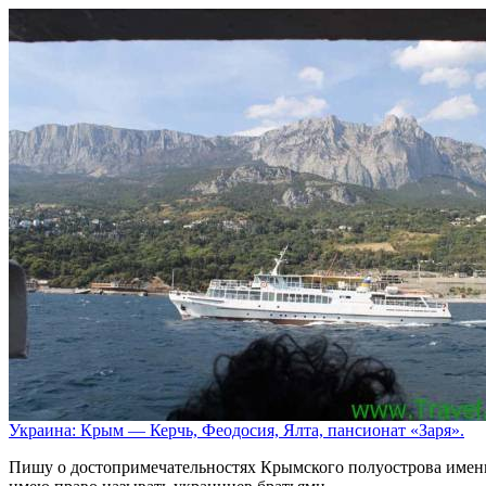
Украина: Крым — Керчь, Феодосия, Ялта, пансионат «Заря».
Пишу о достопримечательностях Крымского полуострова именно 