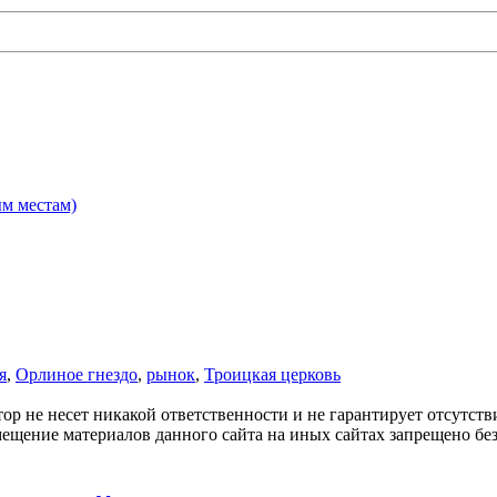
ым местам)
я
,
Орлиное гнездо
,
рынок
,
Троицкая церковь
ор не несет никакой ответственности и не гарантирует отсутств
мещение материалов данного сайта на иных сайтах запрещено бе