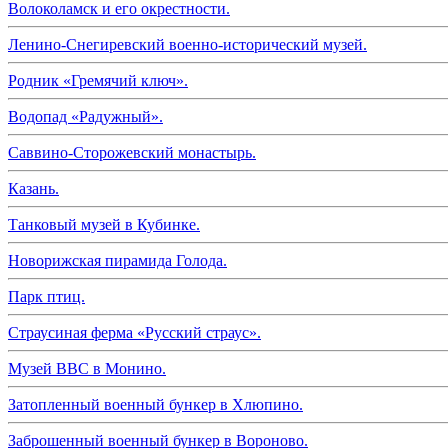
Волоколамск и его окрестности.
Ленино-Снегиревский военно-исторический музей.
Родник «Гремячий ключ».
Водопад «Радужный».
Саввино-Сторожевский монастырь.
Казань.
Танковый музей в Кубинке.
Новорижская пирамида Голода.
Парк птиц.
Страусиная ферма «Русский страус».
Музей ВВС в Монино.
Затопленный военный бункер в Хлюпино.
Заброшенный военный бункер в Вороново.